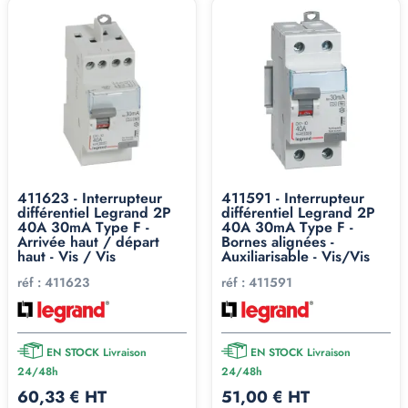
411623 - Interrupteur
411591 - Interrupteur
différentiel Legrand 2P
différentiel Legrand 2P
40A 30mA Type F -
40A 30mA Type F -
Arrivée haut / départ
Bornes alignées -
haut - Vis / Vis
Auxiliarisable - Vis/Vis
réf :
411623
réf :
411591
EN STOCK Livraison
EN STOCK Livraison
24/48h
24/48h
60,33 € HT
51,00 € HT