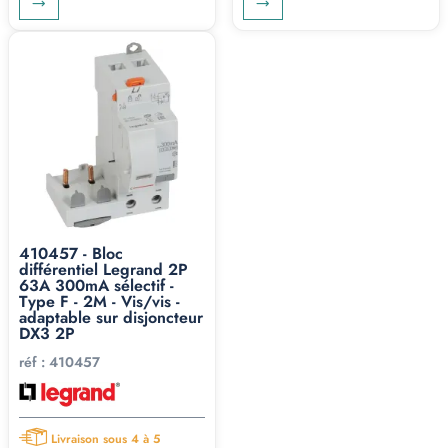
410457 - Bloc
différentiel Legrand 2P
63A 300mA sélectif -
Type F - 2M - Vis/vis -
adaptable sur disjoncteur
DX3 2P
réf :
410457
Livraison sous 4 à 5