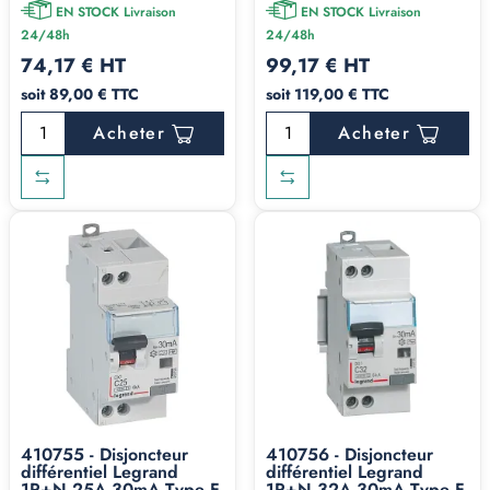
EN STOCK Livraison
EN STOCK Livraison
24/48h
24/48h
74,17 € HT
99,17 € HT
soit 89,00 € TTC
soit 119,00 € TTC
Acheter
Acheter
410755 - Disjoncteur
410756 - Disjoncteur
différentiel Legrand
différentiel Legrand
1P+N 25A 30mA Type F
1P+N 32A 30mA Type F