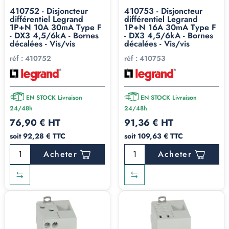
410752 - Disjoncteur
410753 - Disjoncteur
différentiel Legrand
différentiel Legrand
1P+N 10A 30mA Type F
1P+N 16A 30mA Type F
- DX3 4,5/6kA - Bornes
- DX3 4,5/6kA - Bornes
décalées - Vis/vis
décalées - Vis/vis
réf :
410752
réf :
410753
EN STOCK Livraison
EN STOCK Livraison
24/48h
24/48h
76,90 € HT
91,36 € HT
soit 92,28 € TTC
soit 109,63 € TTC
Acheter
Acheter