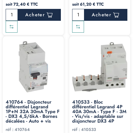
soit 72,40 € TTC
soit 61,20 € TTC
Acheter
Acheter
410764 - Disjoncteur
410533 - Bloc
différentiel Legrand
différentiel Legrand 4P
1P+N 32A 30mA Type F
40A 30mA - Type F - 3M
- DX3 4,5/6kA - Bornes
- Vis/vis - adaptable sur
décalées - Auto + vis
disjoncteur DX3 4P
réf :
410764
réf :
410533