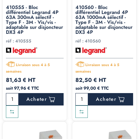
410555 - Bloc
410560 - Bloc
différentiel Legrand 4P
différentiel Legrand 4P
63A 300mA sélectif -
63A 1000mA sélectif -
Type F - 3M - Vis/vis -
Type F - 3M - Vis/vis -
adaptable sur disjoncteur
adaptable sur disjoncteur
DX3 4P
DX3 4P
réf :
410555
réf :
410560
Livraison sous 4 à 5
Livraison sous 4 à 5
semaines
semaines
81,63 € HT
82,50 € HT
soit 97,96 € TTC
soit 99,00 € TTC
Acheter
Acheter