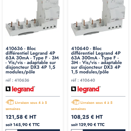
410636 - Bloc
410640 - Bloc
différentiel Legrand 4P
différentiel Legrand 4P
63A 30mA - Type F - 3M
63A 300mA - Type F -
- Vis/vis - adaptable sur
3M - Vis/vis - adaptable
disjoncteur DX3 4P 1,5
sur disjoncteur DX3 4P
modules/pôle
1,5 modules/pôle
réf :
410636
réf :
410640
Livraison sous 4 à 5
Livraison sous 4 à 5
semaines
semaines
121,58 € HT
108,25 € HT
soit 145,90 € TTC
soit 129,90 € TTC