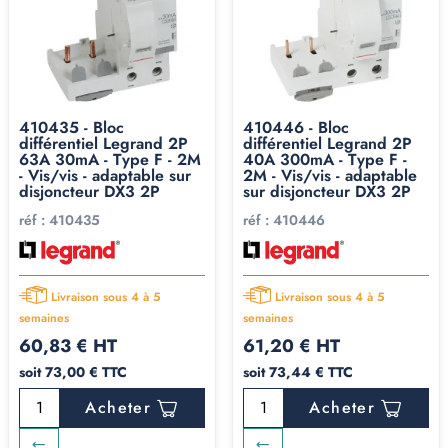
410435 - Bloc
410446 - Bloc
différentiel Legrand 2P
différentiel Legrand 2P
63A 30mA - Type F - 2M
40A 300mA - Type F -
- Vis/vis - adaptable sur
2M - Vis/vis - adaptable
disjoncteur DX3 2P
sur disjoncteur DX3 2P
réf :
410435
réf :
410446
Livraison sous 4 à 5
Livraison sous 4 à 5
semaines
semaines
60,83 € HT
61,20 € HT
soit 73,00 € TTC
soit 73,44 € TTC
Acheter
Acheter