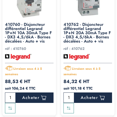
410760 - Disjoncteur
410762 - Disjoncteur
différentiel Legrand
différentiel Legrand
1P+N 10A 30mA Type F
1P+N 20A 30mA Type F
- DX3 4,5/6kA - Bornes
- DX3 4,5/6kA - Bornes
décalées - Auto + vis
décalées - Auto + vis
réf :
410760
réf :
410762
Livraison sous 4 à 5
Livraison sous 4 à 5
semaines
semaines
88,53 € HT
84,32 € HT
soit 106,24 € TTC
soit 101,18 € TTC
Acheter
Acheter