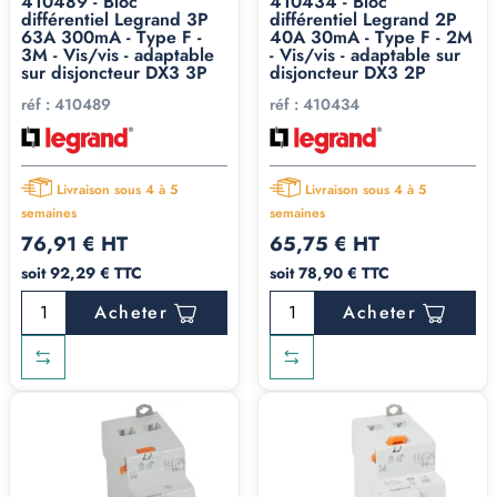
410489 - Bloc
410434 - Bloc
différentiel Legrand 3P
différentiel Legrand 2P
63A 300mA - Type F -
40A 30mA - Type F - 2M
3M - Vis/vis - adaptable
- Vis/vis - adaptable sur
sur disjoncteur DX3 3P
disjoncteur DX3 2P
réf :
410489
réf :
410434
Livraison sous 4 à 5
Livraison sous 4 à 5
semaines
semaines
76,91 € HT
65,75 € HT
soit 92,29 € TTC
soit 78,90 € TTC
Acheter
Acheter