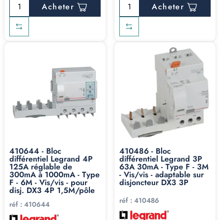
Acheter
Acheter
410644 - Bloc
410486 - Bloc
différentiel Legrand 4P
différentiel Legrand 3P
125A réglable de
63A 30mA - Type F - 3M
300mA à 1000mA - Type
- Vis/vis - adaptable sur
F - 6M - Vis/vis - pour
disjoncteur DX3 3P
disj. DX3 4P 1,5M/pôle
réf :
410486
réf :
410644