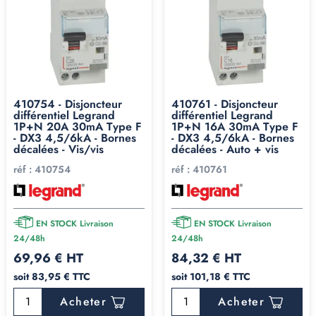
410754 - Disjoncteur
410761 - Disjoncteur
différentiel Legrand
différentiel Legrand
1P+N 20A 30mA Type F
1P+N 16A 30mA Type F
- DX3 4,5/6kA - Bornes
- DX3 4,5/6kA - Bornes
décalées - Vis/vis
décalées - Auto + vis
réf :
410754
réf :
410761
EN STOCK Livraison
EN STOCK Livraison
24/48h
24/48h
69,96 € HT
84,32 € HT
soit 83,95 € TTC
soit 101,18 € TTC
Acheter
Acheter