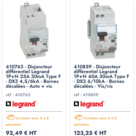
410763 - Disjoncteur
410859 - Disjoncteur
différentiel Legrand
différentiel Legrand
1P+N 25A 30mA Type F
1P+N 40A 30mA Type F
- DX3 4,5/6kA - Bornes
- DX3 6/10kA - Bornes
décalées - Auto + vis
décalées - Vis/vis
réf :
410763
réf :
410859
Livraison sous 4 à 5
Livraison sous 4 à 5
semaines
semaines
92,49 € HT
123,25 € HT